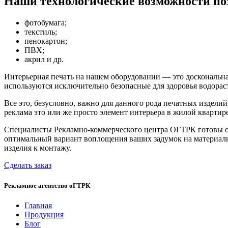
Наши технологические возможности по
фотобумага;
текстиль;
пенокартон;
ПВХ;
акрил и др.
Интерьерная печать на нашем оборудовании — это доскональна
используются исключительно безопасные для здоровья водора
Все это, безусловно, важно для данного рода печатных издели
реклама это или же просто элемент интерьера в жилой квартире
Специалисты Рекламно-коммерческого центра ОГТРК готовы ок
оптимальный вариант воплощения ваших задумок на материальн
изделия к монтажу.
Сделать заказ
Рекламное агентство
оГТРК
Главная
Продукция
Блог