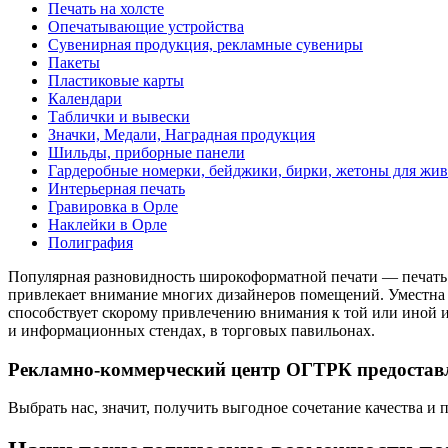
Печать на холсте
Опечатывающие устройства
Сувенирная продукция, рекламные сувениры
Пакеты
Пластиковые карты
Календари
Таблички и вывески
Значки, Медали, Наградная продукция
Шильды, приборные панели
Гардеробные номерки, бейджики, бирки, жетоны для жи
Интерьерная печать
Гравировка в Орле
Наклейки в Орле
Полиграфия
Популярная разновидность широкоформатной печати — печать и
привлекает внимание многих дизайнеров помещений. Уместна она
способствует скорому привлечению внимания к той или иной из
и информационных стендах, в торговых павильонах.
Рекламно-коммерческий центр ОГТРК предоставля
Выбрать нас, значит, получить выгодное сочетание качества и