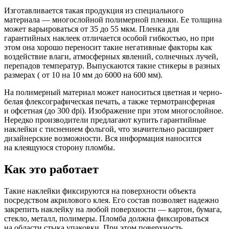
Изготавливается такая продукция из специального
материала — многослойной полимерной пленки. Ее толщина
может варьироваться от 35 до 55 мкм. Пленка для
гарантийных наклеек отличается особой гибкостью, но при
этом она хорошо переносит такие негативные факторы как
воздействие влаги, атмосферных явлений, солнечных лучей,
перепадов температур. Выпускаются такие стикеры в разных
размерах ( от 10 на 10 мм до 6000 на 600 мм).
На полимерный материал может наноситься цветная и черно-
белая флексографическая печать, а также термотрансферная
и офсетная (до 300 dpi). Изображение при этом многослойное.
Нередко производители предлагают купить гарантийные
наклейки с тиснением фольгой, что значительно расширяет
дизайнерские возможности. Вся информация наносится
на клеящуюся сторону пломбы.
Как это работает
Такие наклейки фиксируются на поверхности объекта
посредством акрилового клея. Его состав позволяет надежно
закрепить наклейку на любой поверхности — картон, бумага,
стекло, металл, полимеры. Пломба должна фиксироваться
на области стыка упаковки. При этом поверхность,